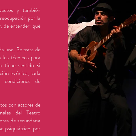
yectos y también
preocupación por la
r, de entender: qué
da uno. Se trata de
a los técnicos para
o tiene sentido si
ión es única, cada
y condiciones de
ctos con actores de
onales del Teatro
antes de secundaria
o psiquiátrico, por