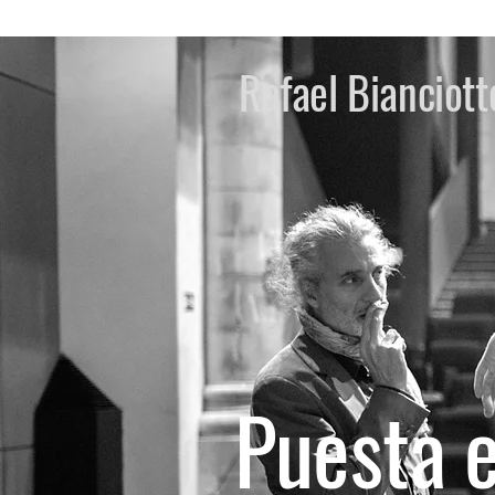
crédit photo: Soledad Alonso / 2020
Rafael Bianciott
Puesta 