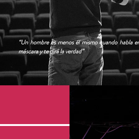
“Un hombre es menos él mismo cuando habla en
máscara y te dirá la verdad”