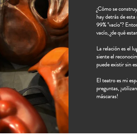
¿Cómo se construy
hay detrás de esta
99% "vacío"? Enton
vacío, ¿de qué est
La relación es el l
siente el reconocim
puede existir sin e
El teatro es mi es
preguntas, ¡utiliza
máscaras!