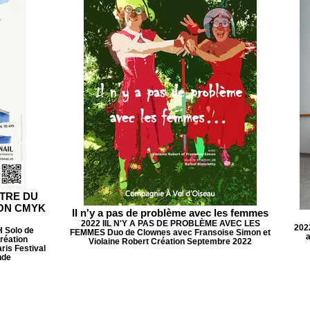
ATRE DU
ION CMYK
Il n'y a pas de problème avec les femmes
2022 IIL N'Y A PAS DE PROBLÈME AVEC LES
2022
 Solo de
FEMMES Duo de Clownes avec Fransoise Simon et
a
réation
Violaine Robert Création Septembre 2022
ris Festival
nde