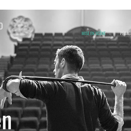
o
MISE EN SCÈNE
PÉDAG
en